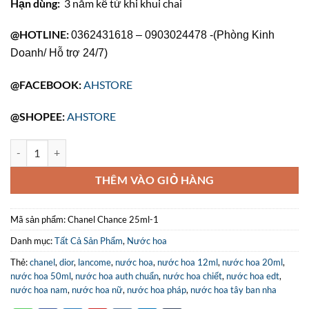
Hạn dùng:
3 năm kể từ khi khui chai
@HOTLINE:
0362431618 – 0903024478 -(Phòng Kinh
Doanh/ Hỗ trợ 24/7)
@FACEBOOK:
AHSTORE
@SHOPEE:
AHSTORE
Nước Hoa Nữ Lancome Lavie 25ml số lượng
THÊM VÀO GIỎ HÀNG
Mã sản phẩm:
Chanel Chance 25ml-1
Danh mục:
Tất Cả Sản Phẩm
,
Nước hoa
Thẻ:
chanel
,
dior
,
lancome
,
nước hoa
,
nước hoa 12ml
,
nước hoa 20ml
,
nước hoa 50ml
,
nước hoa auth chuẩn
,
nước hoa chiết
,
nước hoa edt
,
nước hoa nam
,
nước hoa nữ
,
nước hoa pháp
,
nước hoa tây ban nha