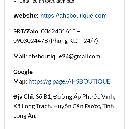
Chất liệu an toàn, đảm bảo,.
Website:
https://ahsboutique.com
SĐT/Zalo:
0362431618 –
0903024478 (Phòng KD – 24/7)
Mail:
ahsboutique94@gmail.com
Google
Map:
https://g.page/AHSBOUTIQUE
Địa Chỉ:
Số B1, Đường Ấp Phước Vĩnh,
Xã Long Trạch, Huyện Cần Đước, Tỉnh
Long An.