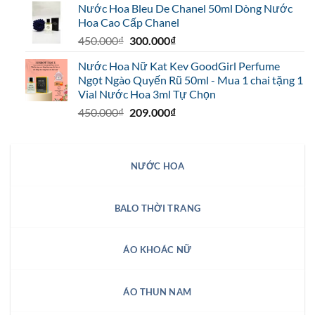
Nước Hoa Bleu De Chanel 50ml Dòng Nước
20.000₫.
là:
Hoa Cao Cấp Chanel
12.000₫.
Giá
Giá
450.000
₫
300.000
₫
gốc
hiện
Nước Hoa Nữ Kat Kev GoodGirl Perfume
là:
tại
Ngọt Ngào Quyến Rũ 50ml - Mua 1 chai tặng 1
450.000₫.
là:
Vial Nước Hoa 3ml Tự Chọn
300.000₫.
Giá
Giá
450.000
₫
209.000
₫
gốc
hiện
là:
tại
450.000₫.
là:
NƯỚC HOA
209.000₫.
BALO THỜI TRANG
ÁO KHOÁC NỮ
ÁO THUN NAM