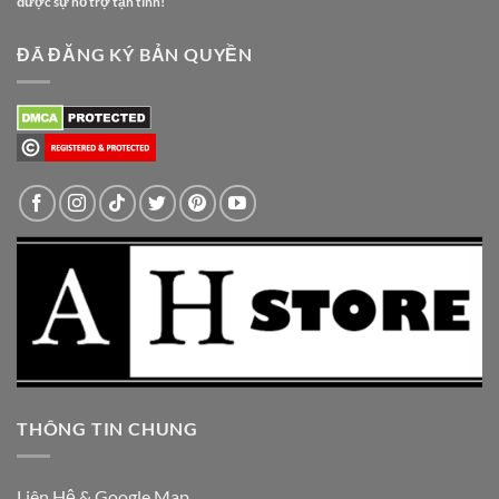
được sự hỗ trợ tận tình!
ĐÃ ĐĂNG KÝ BẢN QUYỀN
THÔNG TIN CHUNG
Liên Hệ & Google Map