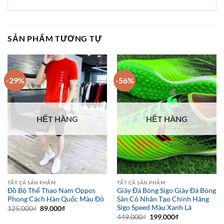
SẢN PHẨM TƯƠNG TỰ
-29%
-56%
HẾT HÀNG
HẾT HÀNG
TẤT CẢ SẢN PHẨM
TẤT CẢ SẢN PHẨM
Đồ Bộ Thể Thao Nam Oppos
Giày Đá Bóng Sigo Giày Đá Bóng
Phong Cách Hàn Quốc Màu Đỏ
Sân Cỏ Nhân Tạo Chính Hãng
Sigo Speed Màu Xanh Lá
Giá
Giá
125.000
₫
89.000
₫
gốc
hiện
Giá
Giá
449.000
₫
199.000
₫
là:
tại
gốc
hiện