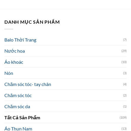
125.000₫.
là:
là:
tại
89.000₫.
449.000₫.
là:
199.000₫.
DANH MỤC SẢN PHẨM
Balo Thời Trang
(7)
Nước hoa
(29)
Áo khoác
(10)
Nón
(3)
Chăm sóc tóc- tay chân
(4)
Chăm sóc tóc
(2)
Chăm sóc da
(1)
Tất Cả Sản Phẩm
(109)
Áo Thun Nam
(13)