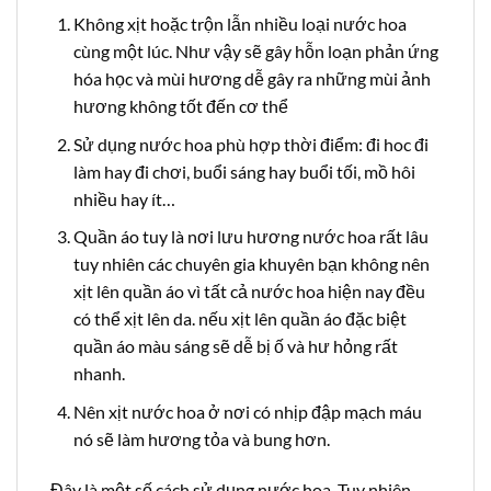
Không xịt hoặc trộn lẫn nhiều loại nước hoa
cùng một lúc. Như vậy sẽ gây hỗn loạn phản ứng
hóa học và mùi hương dễ gây ra những mùi ảnh
hương không tốt đến cơ thể
Sử dụng nước hoa phù hợp thời điểm: đi hoc đi
làm hay đi chơi, buổi sáng hay buổi tối, mồ hôi
nhiều hay ít…
Quần áo tuy là nơi lưu hương nước hoa rất lâu
tuy nhiên các chuyên gia khuyên bạn không nên
xịt lên quần áo vì tất cả nước hoa hiện nay đều
có thể xịt lên da. nếu xịt lên quần áo đặc biệt
quần áo màu sáng sẽ dễ bị ố và hư hỏng rất
nhanh.
Nên xịt nước hoa ở nơi có nhịp đập mạch máu
nó sẽ làm hương tỏa và bung hơn.
Đây là một số cách sử dụng nước hoa. Tuy nhiên