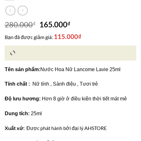
Giá
Giá
280.000
165.000
₫
₫
gốc
hiện
115.000
₫
Bạn đã được giảm giá:
là:
tại
280.000₫.
là:
165.000₫.
Tên sản phẩm:
Nước Hoa Nữ Lancome Lavie 25ml
Tính chất :
Nữ tính , Sành điệu , Tươi trẻ
Độ lưu hương:
Hơn 8 giờ ở điều kiện thời tiết mát mẻ
Dung tích:
25ml
Xuất xứ:
Được phát hành bởi đại lý AHSTORE