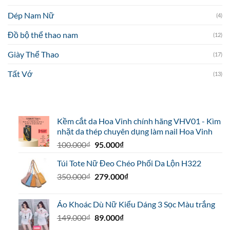
Dép Nam Nữ
(4)
Đồ bộ thể thao nam
(12)
Giày Thể Thao
(17)
Tất Vớ
(13)
Kềm cắt da Hoa Vinh chính hãng VHV01 - Kìm
nhặt da thép chuyên dụng làm nail Hoa Vinh
Giá
Giá
100.000
₫
95.000
₫
gốc
hiện
Túi Tote Nữ Đeo Chéo Phối Da Lộn H322
là:
tại
Giá
Giá
350.000
₫
100.000₫.
279.000
là:
₫
gốc
hiện
95.000₫.
là:
tại
Áo Khoác Dù Nữ Kiểu Dáng 3 Sọc Màu trắng
350.000₫.
là:
Giá
Giá
149.000
₫
89.000
₫
279.000₫.
gốc
hiện