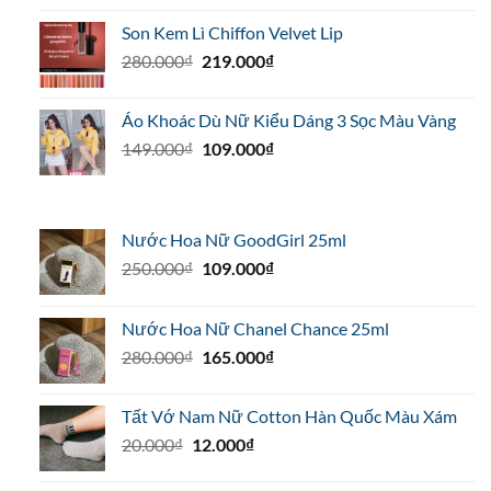
là:
tại
Son Kem Lì Chiffon Velvet Lip
149.000₫.
là:
Giá
Giá
280.000
₫
219.000
₫
89.000₫.
gốc
hiện
là:
tại
Áo Khoác Dù Nữ Kiểu Dáng 3 Sọc Màu Vàng
280.000₫.
là:
Giá
Giá
149.000
₫
109.000
₫
219.000₫.
gốc
hiện
là:
tại
149.000₫.
là:
Nước Hoa Nữ GoodGirl 25ml
109.000₫.
Giá
Giá
250.000
₫
109.000
₫
gốc
hiện
là:
tại
Nước Hoa Nữ Chanel Chance 25ml
250.000₫.
là:
Giá
Giá
280.000
₫
165.000
₫
109.000₫.
gốc
hiện
là:
tại
Tất Vớ Nam Nữ Cotton Hàn Quốc Màu Xám
280.000₫.
là:
Giá
Giá
20.000
₫
12.000
₫
165.000₫.
gốc
hiện
là:
tại