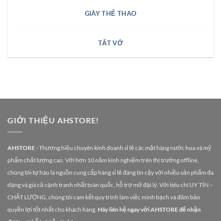
GIÀY THỂ THAO
TẤT VỚ
GIỚI THIỆU AHSTORE!
AHSTORE -
Thương hiệu chuyên kinh doanh sỉ lẻ các mặt hàng nước hoa và mỹ
phẩm chất lượng cao. Với hơn 10 năm kinh nghiệm trên thị trường offline,
chúng tôi tự hào là nguồn cung cấp hàng sỉ lẻ đáng tin cậy với nhiều sản phẩm đa
dạng và giá cả cạnh tranh nhất toàn quốc, hỗ trợ mở đại lý. Với tiêu chí UY TÍN –
CHẤT LƯỢNG, chúng tôi cam kết quy trình làm việc minh bạch và đảm bảo
quyền lợi tốt nhất cho khách hàng.
Hãy liên hệ ngay với AHSTORE để nhận