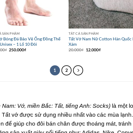
Ả SẢN PHẨM
TẤT CẢ SẢN PHẨM
Vớ Bóng Đá Bảo Vệ Ống Đồng Thể
Tất Vớ Nam Nữ Cotton Hàn Quốc
Unisex – 1 Lố 10 Đôi
Xám
Giá
Giá
Giá
Giá
000
₫
250.000
₫
20.000
₫
12.000
₫
gốc
hiện
gốc
hiện
là:
tại
là:
tại
350.000₫.
là:
20.000₫.
là:
250.000₫.
12.000₫.
1
2
n Nam: Vớ, miền Bắc: Tất, tiếng Anh: Socks)
là một l
Tất vớ được sử dụng nhiều nhất vào các mùa lạnh. 
yên để giúp cho đôi bán chân được thoáng mát, tránh
ãng sản xuất giày nổi tiếng như: Adidas, Nike, Conve