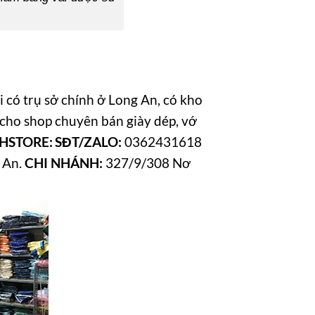
 có trụ sở chính ở Long An, có kho
ỏ cho shop chuyên bán giày dép, vớ
AHSTORE:
SĐT/ZALO:
0362431618
 An.
CHI NHÁNH:
327/9/308 Nơ