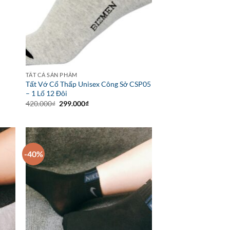
TẤT CẢ SẢN PHẨM
Tất Vớ Cổ Thấp Unisex Công Sở CSP05
– 1 Lố 12 Đôi
Giá
Giá
420.000
₫
299.000
₫
gốc
hiện
là:
tại
420.000₫.
là:
299.000₫.
-40%