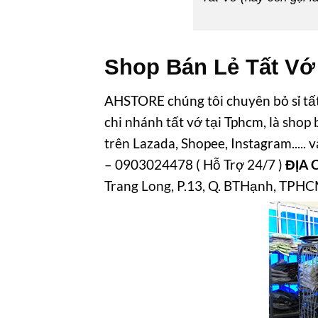
Shop Bán Lẻ Tất Vớ
AHSTORE chúng tôi chuyên bỏ sỉ tất 
chi nhánh tất vớ tại Tphcm, là shop
trên Lazada, Shopee, Instagram.....
– 0903024478 ( Hỗ Trợ 24/7 )
ĐỊA C
Trang Long, P.13, Q. BTHạnh, TPH