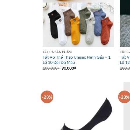
TẤT CẢ SẢN PHẨM
TẤT C
Tất Vớ Thể Thao Unisex Hình Gấu – 1
Tất V
Lố 10 Đôi Đủ Màu
Lố 12
Giá
Giá
180.000
₫
90.000
₫
200.
gốc
hiện
là:
tại
180.000₫.
là:
90.000₫.
-23%
-23%