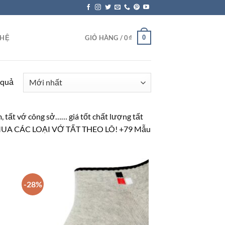
0
 HỆ
GIỎ HÀNG /
0
₫
 quả
m, tất vớ công sở…… giá tốt chất lượng tất
N MUA CÁC LOẠI VỚ TẤT THEO LÔ! +79 Mẫu
-28%