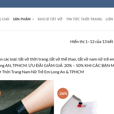
G CHỦ
SẢN PHẨM
KHO SỈ TẤT VỚ
TIN TỨC THỜI TRANG
LIÊN
Hiển thị 1–12 của 13 kết
 các loại: tất vớ thời trang, tất vớ thể thao, tất vớ nam nữ trẻ e
ôi ở Long AN, TPHCM. ƯU ĐÃI GIẢM GIÁ 20% – 50% KHI CÁC BẠ
Vớ Thời Trang Nam Nữ Trẻ Em Long An & TPHCM
-26%