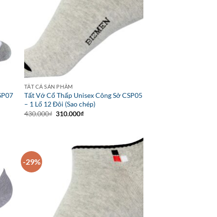
TẤT CẢ SẢN PHẨM
SP07
Tất Vớ Cổ Thấp Unisex Công Sở CSP05
– 1 Lố 12 Đôi (Sao chép)
Giá
Giá
430.000
₫
310.000
₫
gốc
hiện
là:
tại
430.000₫.
là:
310.000₫.
-29%