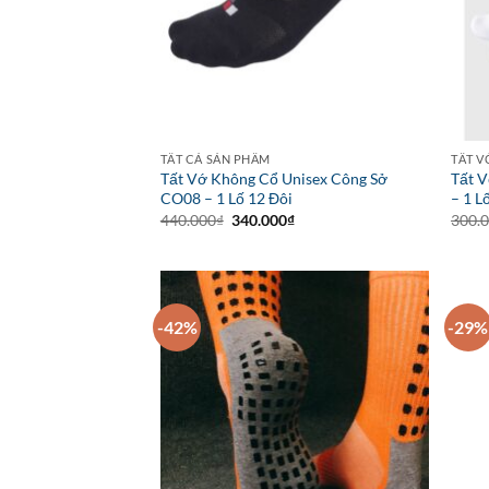
TẤT CẢ SẢN PHẨM
TẤT V
Tất Vớ Không Cổ Unisex Công Sở
Tất V
CO08 – 1 Lố 12 Đôi
– 1 L
Giá
Giá
440.000
₫
340.000
₫
300.
gốc
hiện
là:
tại
440.000₫.
là:
340.000₫.
-42%
-29%