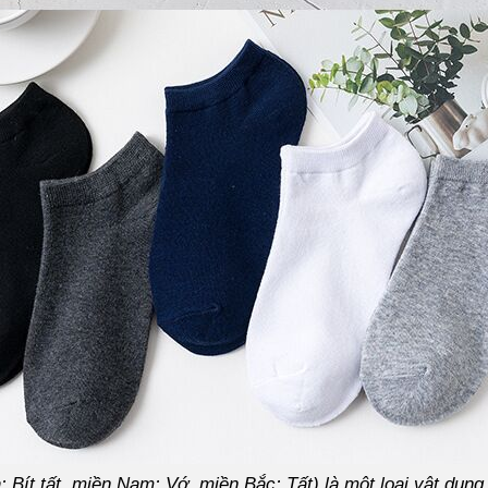
à: Bít tất, miền Nam: Vớ, miền Bắc: Tất) là một loại vật dụn