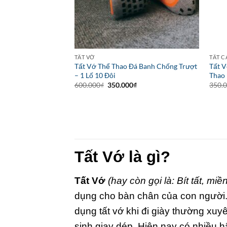
TẤT VỚ
TẤT C
Tất Vớ Thể Thao Đá Banh Chống Trượt
Tất 
– 1 Lố 10 Đôi
Thao 
Giá
Giá
600.000
₫
350.000
₫
350.
gốc
hiện
là:
tại
600.000₫.
là:
350.000₫.
Tất Vớ là gì?
Tất Vớ
(hay còn gọi là: Bít tất
, miề
dụng cho bàn chân của con người. 
dụng tất vớ khi đi giày thường xu
sinh giay dép. Hiện nay có nhiều h