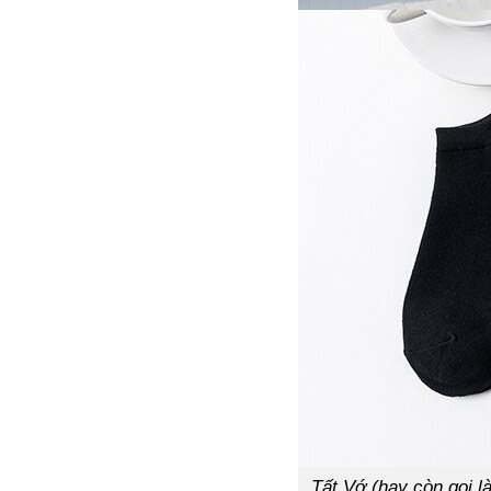
Tất Vớ (hay còn gọi l