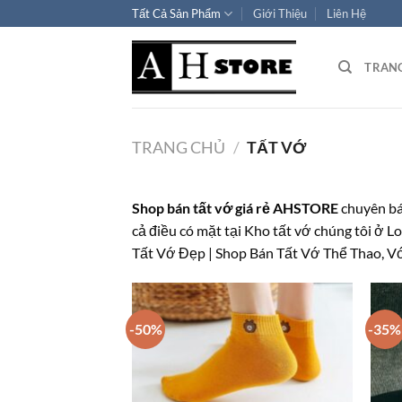
Bỏ
Tất Cả Sản Phẩm
Giới Thiệu
Liên Hệ
qua
nội
TRAN
dung
TRANG CHỦ
/
TẤT VỚ
Shop bán tất vớ giá rẻ AHSTORE
chuyên bán
cả điều có mặt tại Kho tất vớ chúng t
Tất Vớ Đẹp | Shop Bán Tất Vớ Thể Thao, 
-50%
-35%