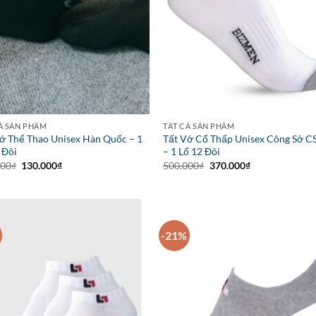
Ả SẢN PHẨM
TẤT CẢ SẢN PHẨM
ớ Thể Thao Unisex Hàn Quốc – 1
Tất Vớ Cổ Thấp Unisex Công Sở C
 Đôi
– 1 Lố 12 Đôi
Giá
Giá
Giá
Giá
000
₫
130.000
₫
500.000
₫
370.000
₫
gốc
hiện
gốc
hiện
là:
tại
là:
tại
200.000₫.
là:
500.000₫.
là:
130.000₫.
370.000₫.
-21%