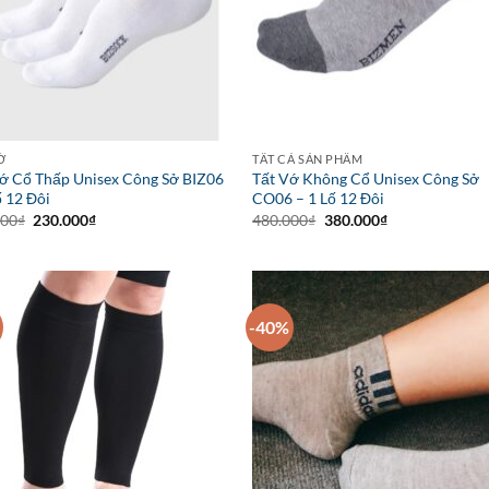
Ớ
TẤT CẢ SẢN PHẨM
ớ Cổ Thấp Unisex Công Sở BIZ06
Tất Vớ Không Cổ Unisex Công Sở
ố 12 Đôi
CO06 – 1 Lố 12 Đôi
Giá
Giá
Giá
Giá
000
₫
230.000
₫
480.000
₫
380.000
₫
gốc
hiện
gốc
hiện
là:
tại
là:
tại
300.000₫.
là:
480.000₫.
là:
230.000₫.
380.000₫.
-40%