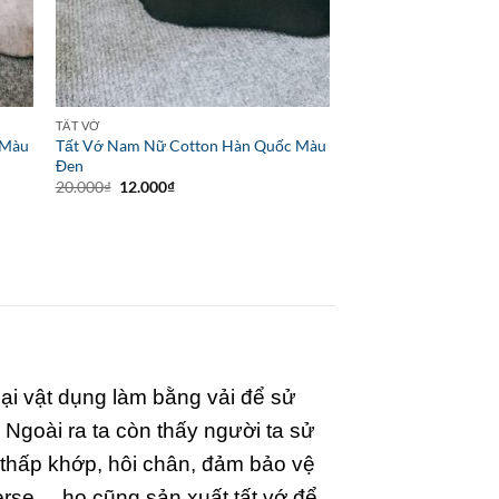
TẤT VỚ
 Màu
Tất Vớ Nam Nữ Cotton Hàn Quốc Màu
Đen
Giá
Giá
20.000
₫
12.000
₫
gốc
hiện
là:
tại
20.000₫.
là:
12.000₫.
oại vật dụng làm bằng vải để sử
Ngoài ra ta còn thấy người ta sử
 thấp khớp, hôi chân, đảm bảo vệ
rse,... họ cũng sản xuất tất vớ để