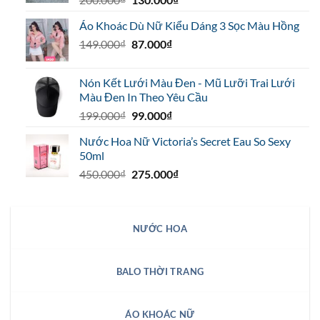
gốc
hiện
Áo Khoác Dù Nữ Kiểu Dáng 3 Sọc Màu Hồng
là:
tại
Giá
Giá
149.000
₫
200.000₫.
87.000
₫
là:
gốc
hiện
130.000₫.
là:
tại
Nón Kết Lưới Màu Đen - Mũ Lưỡi Trai Lưới
149.000₫.
là:
Màu Đen In Theo Yêu Cầu
87.000₫.
Giá
Giá
199.000
₫
99.000
₫
gốc
hiện
Nước Hoa Nữ Victoria’s Secret Eau So Sexy
là:
tại
50ml
199.000₫.
là:
Giá
Giá
450.000
₫
275.000
₫
99.000₫.
gốc
hiện
là:
tại
450.000₫.
là:
NƯỚC HOA
275.000₫.
BALO THỜI TRANG
ÁO KHOÁC NỮ