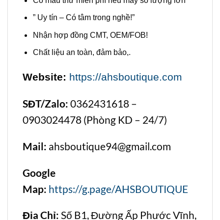
Có mẫu thử miễn phí nếu may số lượng lớn
” Uy tín – Có tâm trong nghề!”
Nhận hợp đồng CMT, OEM/FOB!
Chất liệu an toàn, đảm bảo,.
Website:
https://ahsboutique.com
SĐT/Zalo:
0362431618 –
0903024478 (Phòng KD – 24/7)
Mail:
ahsboutique94@gmail.com
Google
Map:
https://g.page/AHSBOUTIQUE
Địa Chỉ:
Số B1, Đường Ấp Phước Vĩnh,