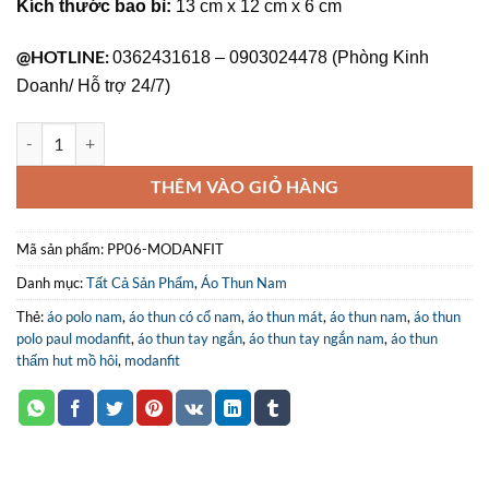
Kích thước bao bì:
13 cm x 12 cm x 6 cm
@HOTLINE:
0362431618 – 0903024478 (Phòng Kinh
Doanh/ Hỗ trợ 24/7)
Áo Polo nam Silva PP06-MODANFIT số lượng
THÊM VÀO GIỎ HÀNG
Mã sản phẩm:
PP06-MODANFIT
Danh mục:
Tất Cả Sản Phẩm
,
Áo Thun Nam
Thẻ:
áo polo nam
,
áo thun có cổ nam
,
áo thun mát
,
áo thun nam
,
áo thun
polo paul modanfit
,
áo thun tay ngắn
,
áo thun tay ngắn nam
,
áo thun
thấm hut mồ hôi
,
modanfit