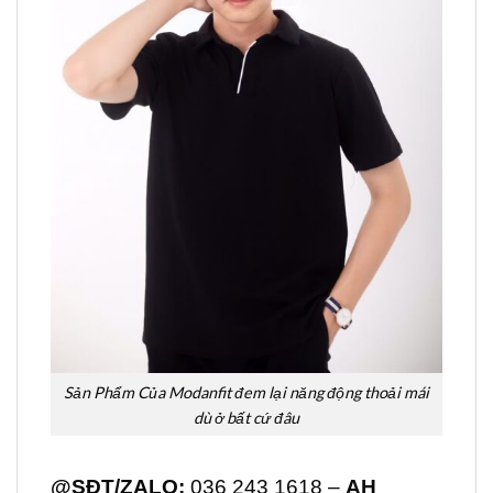
Sản Phẩm Của Modanfit đem lại năng động thoải mái
dù ở bất cứ đâu
@SĐT/ZALO:
036 243 1618 –
AH