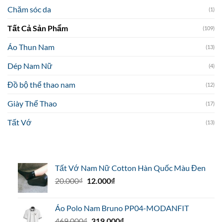
Chăm sóc da
(1)
Tất Cả Sản Phẩm
(109)
Áo Thun Nam
(13)
Dép Nam Nữ
(4)
Đồ bộ thể thao nam
(12)
Giày Thể Thao
(17)
Tất Vớ
(13)
Tất Vớ Nam Nữ Cotton Hàn Quốc Màu Đen
Giá
Giá
20.000
₫
12.000
₫
gốc
hiện
là:
tại
Áo Polo Nam Bruno PP04-MODANFIT
20.000₫.
là:
Giá
Giá
469.000
₫
319.000
₫
12.000₫.