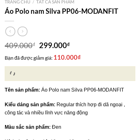
TRANG CHỦ
/
TẤT CẢ SẢN PHẨM
Áo Polo nam Silva PP06-MODANFIT
Giá
Giá
409.000
299.000
₫
₫
gốc
hiện
110.000
₫
Bạn đã được giảm giá:
là:
tại
409.000₫.
là:
299.000₫.
Tên sản phẩm:
Áo Polo nam Silva PP06-MODANFIT
Kiểu dáng sản phẩm:
Regular thích hợp đi dã ngoại ,
công tác và nhiều lĩnh vực năng động
Màu sắc sản phẩm:
Đen