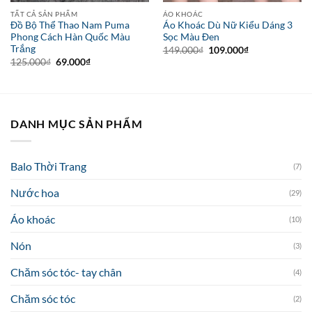
TẤT CẢ SẢN PHẨM
ÁO KHOÁC
Đồ Bộ Thể Thao Nam Puma
Áo Khoác Dù Nữ Kiểu Dáng 3
Phong Cách Hàn Quốc Màu
Sọc Màu Đen
Trắng
Giá
Giá
149.000
₫
109.000
₫
gốc
hiện
Giá
Giá
125.000
₫
69.000
₫
là:
tại
gốc
hiện
149.000₫.
là:
là:
tại
109.000₫.
125.000₫.
là:
69.000₫.
DANH MỤC SẢN PHẨM
Balo Thời Trang
(7)
Nước hoa
(29)
Áo khoác
(10)
Nón
(3)
Chăm sóc tóc- tay chân
(4)
Chăm sóc tóc
(2)