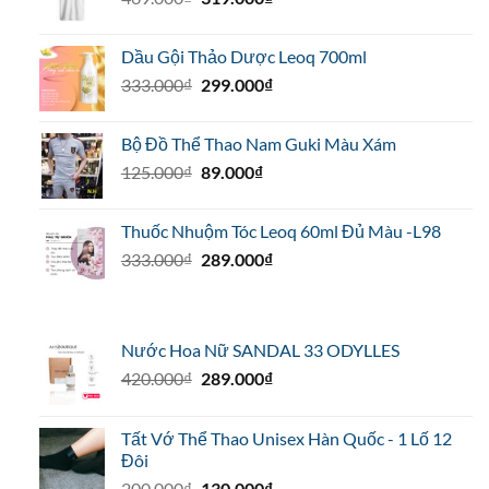
gốc
hiện
là:
tại
Dầu Gội Thảo Dược Leoq 700ml
469.000₫.
là:
Giá
Giá
333.000
₫
299.000
₫
319.000₫.
gốc
hiện
là:
tại
Bộ Đồ Thể Thao Nam Guki Màu Xám
333.000₫.
là:
Giá
Giá
125.000
₫
89.000
₫
299.000₫.
gốc
hiện
là:
tại
Thuốc Nhuộm Tóc Leoq 60ml Đủ Màu -L98
125.000₫.
là:
Giá
Giá
333.000
₫
289.000
₫
89.000₫.
gốc
hiện
là:
tại
333.000₫.
là:
Nước Hoa Nữ SANDAL 33 ODYLLES
289.000₫.
Giá
Giá
420.000
₫
289.000
₫
gốc
hiện
là:
tại
Tất Vớ Thể Thao Unisex Hàn Quốc - 1 Lố 12
420.000₫.
là:
Đôi
289.000₫.
Giá
Giá
200.000
₫
130.000
₫