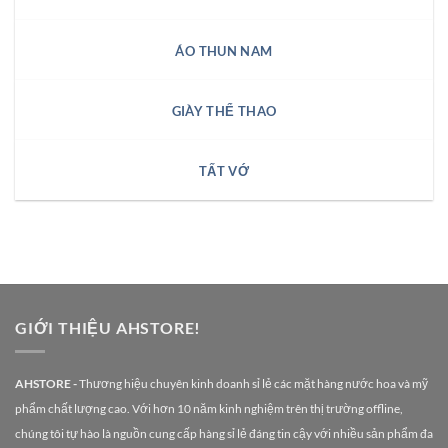
ÁO THUN NAM
GIÀY THỂ THAO
TẤT VỚ
GIỚI THIỆU AHSTORE!
AHSTORE -
Thương hiệu chuyên kinh doanh sỉ lẻ các mặt hàng nước hoa và mỹ
phẩm chất lượng cao. Với hơn 10 năm kinh nghiệm trên thị trường offline,
chúng tôi tự hào là nguồn cung cấp hàng sỉ lẻ đáng tin cậy với nhiều sản phẩm đa