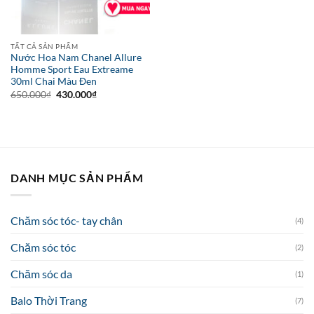
TẤT CẢ SẢN PHẨM
Nước Hoa Nam Chanel Allure
Homme Sport Eau Extreame
30ml Chai Màu Đen
Giá
Giá
650.000
₫
430.000
₫
gốc
hiện
là:
tại
650.000₫.
là:
430.000₫.
DANH MỤC SẢN PHẨM
Chăm sóc tóc- tay chân
(4)
Chăm sóc tóc
(2)
Chăm sóc da
(1)
Balo Thời Trang
(7)