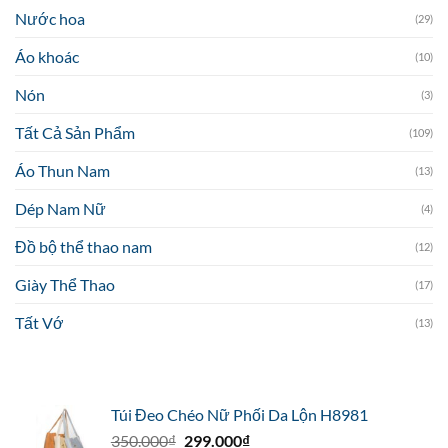
Nước hoa
(29)
Áo khoác
(10)
Nón
(3)
Tất Cả Sản Phẩm
(109)
Áo Thun Nam
(13)
Dép Nam Nữ
(4)
Đồ bộ thể thao nam
(12)
Giày Thể Thao
(17)
Tất Vớ
(13)
Túi Đeo Chéo Nữ Phối Da Lộn H8981
Giá
Giá
350.000
₫
299.000
₫