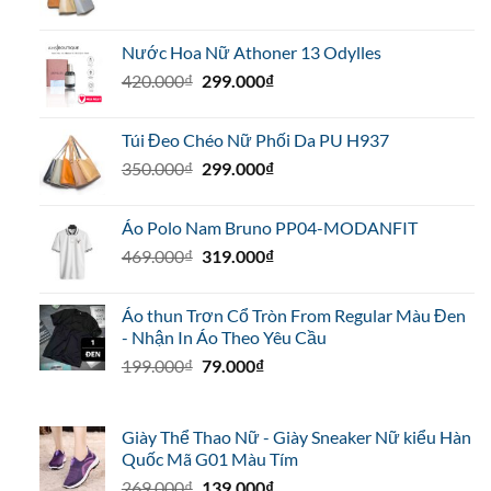
gốc
hiện
là:
tại
Nước Hoa Nữ Athoner 13 Odylles
350.000₫.
là:
Giá
Giá
420.000
₫
299.000
₫
299.000₫.
gốc
hiện
là:
tại
Túi Đeo Chéo Nữ Phối Da PU H937
420.000₫.
là:
Giá
Giá
350.000
₫
299.000
₫
299.000₫.
gốc
hiện
là:
tại
Áo Polo Nam Bruno PP04-MODANFIT
350.000₫.
là:
Giá
Giá
469.000
₫
319.000
₫
299.000₫.
gốc
hiện
là:
tại
Áo thun Trơn Cổ Tròn From Regular Màu Đen
469.000₫.
là:
- Nhận In Áo Theo Yêu Cầu
319.000₫.
Giá
Giá
199.000
₫
79.000
₫
gốc
hiện
là:
tại
199.000₫.
là:
Giày Thể Thao Nữ - Giày Sneaker Nữ kiểu Hàn
79.000₫.
Quốc Mã G01 Màu Tím
Giá
Giá
269.000
₫
139.000
₫