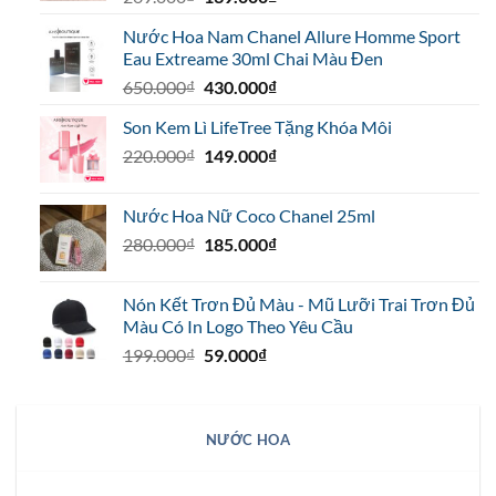
gốc
hiện
Nước Hoa Nam Chanel Allure Homme Sport
là:
tại
Eau Extreame 30ml Chai Màu Đen
269.000₫.
là:
Giá
Giá
650.000
₫
430.000
₫
139.000₫.
gốc
hiện
Son Kem Lì LifeTree Tặng Khóa Môi
là:
tại
Giá
Giá
220.000
₫
650.000₫.
149.000
₫
là:
gốc
hiện
430.000₫.
là:
tại
Nước Hoa Nữ Coco Chanel 25ml
220.000₫.
là:
Giá
Giá
280.000
₫
185.000
₫
149.000₫.
gốc
hiện
là:
tại
Nón Kết Trơn Đủ Màu - Mũ Lưỡi Trai Trơn Đủ
280.000₫.
là:
Màu Có In Logo Theo Yêu Cầu
185.000₫.
Giá
Giá
199.000
₫
59.000
₫
gốc
hiện
là:
tại
199.000₫.
là:
NƯỚC HOA
59.000₫.