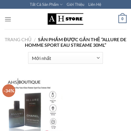
Bỏ
Tất Cả Sản Phẩm
Giới Thiệu
Liên Hệ
qua
nội
0
dung
TRANG CHỦ
/
SẢN PHẨM ĐƯỢC GẮN THẺ “ALLURE DE
HOMME SPORT EAU STREAME 30ML”
-34%